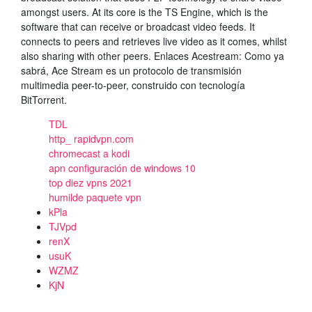
amongst users. At its core is the TS Engine, which is the
software that can receive or broadcast video feeds. It
connects to peers and retrieves live video as it comes, whilst
also sharing with other peers. Enlaces Acestream: Como ya
sabrá, Ace Stream es un protocolo de transmisión
multimedia peer-to-peer, construido con tecnología
BitTorrent.
TDL
http_ rapidvpn.com
chromecast a kodi
apn configuración de windows 10
top diez vpns 2021
humilde paquete vpn
kPla
TJVpd
renX
usuK
WZMZ
KjN